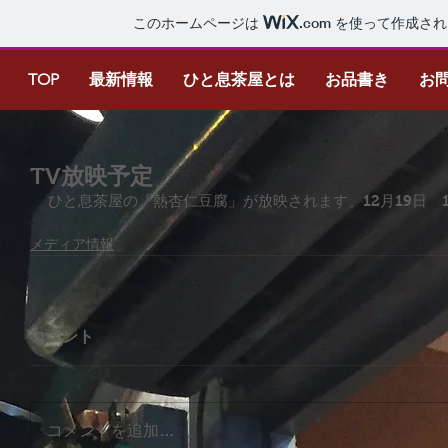
このホームページは
.com
を使って作成され
TOP
最新情報
ひと息茶屋とは
お品書き
お
TV放映予定
ひと息茶屋の「熱杏仁豆腐」が放映されます。12月19日　1
メディア情報
コメント
コメントを追加…