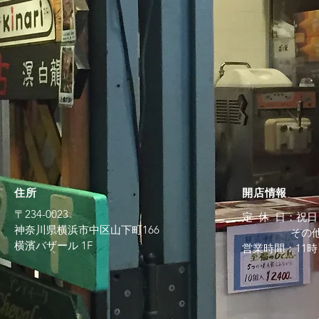
住所
​開店情報
〒234-0023
定 休 日：祝
神奈川県横浜市中区山下町166
その他特
横濱バザール 1F
営業時間：11時